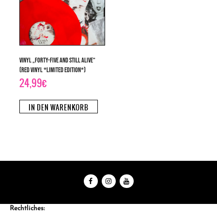
Vinyl „Forty-five and still alive“
(Red Vinyl *limited edition*)
24,99
€
IN DEN WARENKORB
Rechtliches: