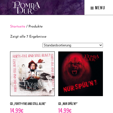
MENU
Startseite
/ Produkte
Zeigt alle 7 Ergebnisse
CD „Forty-five and still alive“
CD „Nur spül’n?“
14,99
€
14,99
€