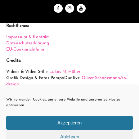
Rechtliches:
Impressum & Kontakt
Datenschutzerklärung
EU-Cookierichtlinie
Credits:
Videos & Video Stills:
Lukas M. Hüller
Grafik Design & Fotos PompaDur live:
Oliver Schönemann/so-
design
Fotos Arena Wien:
Sabine Hauswirth
Wir verwenden Cookies, um unsere Website und unseren Service zu
powered by...
optimieren.
Akzeptieren
Ablehnen