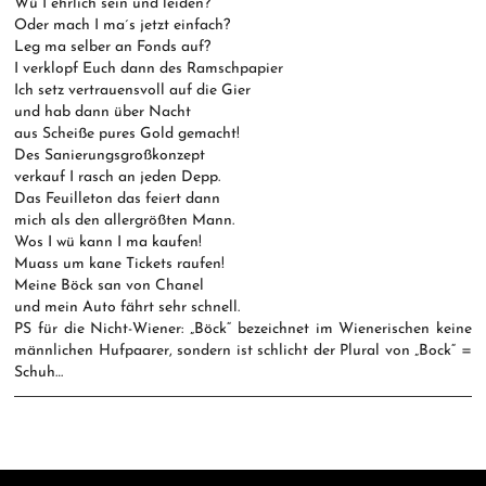
Wü I ehrlich sein und leiden?
Oder mach I ma´s jetzt einfach?
Leg ma selber an Fonds auf?
I verklopf Euch dann des Ramschpapier
Ich setz vertrauensvoll auf die Gier
und hab dann über Nacht
aus Scheiße pures Gold gemacht!
Des Sanierungsgroßkonzept
verkauf I rasch an jeden Depp.
Das Feuilleton das feiert dann
mich als den allergrößten Mann.
Wos I wü kann I ma kaufen!
Muass um kane Tickets raufen!
Meine Böck san von Chanel
und mein Auto fährt sehr schnell.
PS für die Nicht-Wiener: „Böck“ bezeichnet im Wienerischen keine
männlichen Hufpaarer, sondern ist schlicht der Plural von „Bock“ =
Schuh…