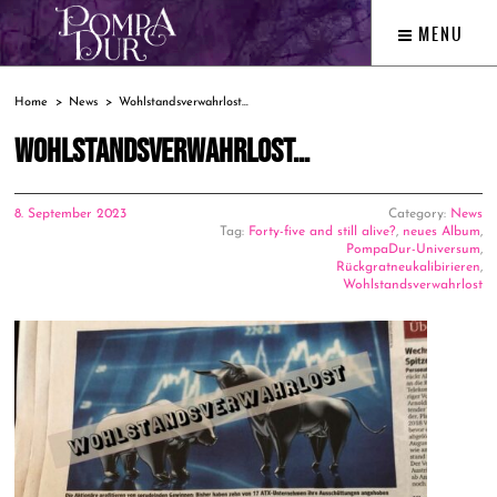
MENU
Home
News
Wohlstandsverwahrlost…
WOHLSTANDSVERWAHRLOST…
8. September 2023
Category:
News
Tag:
Forty-five and still alive?
,
neues Album
,
PompaDur-Universum
,
Rückgratneukalibirieren
,
Wohlstandsverwahrlost