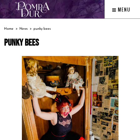
MENU
Home
News
punky bees
PUNKY BEES