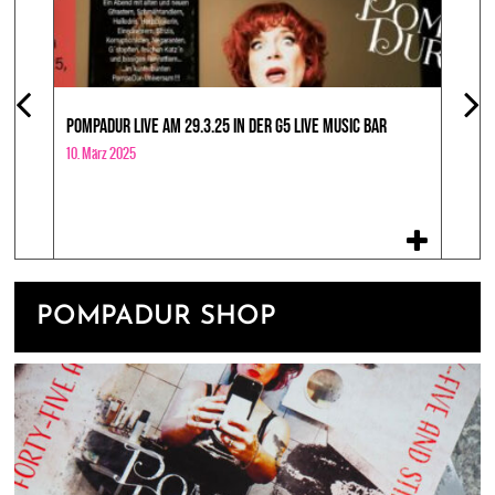
POMPADUR LIVE AM 29.3.25 IN DER G5 LIVE MUSIC BAR
RÜCKG
10. März 2025
11. Mai
POMPADUR SHOP