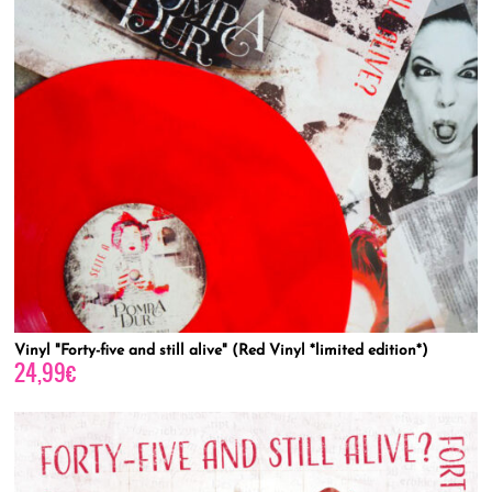
Vinyl "Forty-five and still alive" (Red Vinyl *limited edition*)
24,99
€