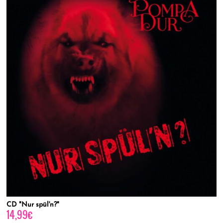
CD "Nur spül'n?"
14,99
€