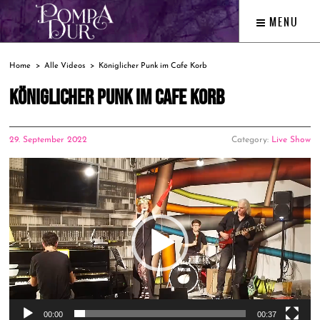
MENU
Home
Alle Videos
Königlicher Punk im Cafe Korb
KÖNIGLICHER PUNK IM CAFE KORB
29. September 2022
Category:
Live Show
Video-
Player
00:00
00:37